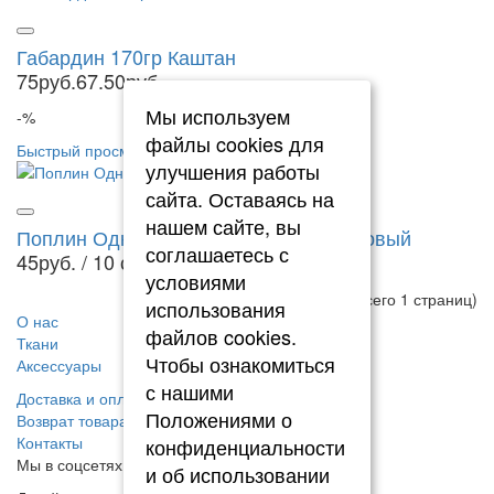
Габардин 170гр Каштан
75руб.
67.50руб.
Мы используем
-%
файлы cookies для
Быстрый просмотр
улучшения работы
сайта. Оставаясь на
нашем сайте, вы
Поплин Однотонный Розово - Персиковый
соглашаетесь с
45руб.
/ 10 см
условиями
Показано с 1 по 16 из 16 (всего 1 страниц)
использования
О нас
файлов cookies.
Ткани
Чтобы ознакомиться
Аксессуары
с нашими
Доставка и оплата
Положениями о
Возврат товара
Контакты
конфиденциальности
Мы в соцсетях
@europeanfabrics
и об использовании