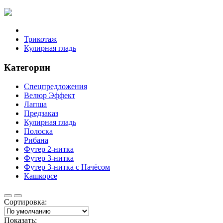
Трикотаж
Кулирная гладь
Категории
Спецпредложения
Велюр Эффект
Лапша
Предзаказ
Кулирная гладь
Полоска
Рибана
Футер 2-нитка
Футер 3-нитка
Футер 3-нитка с Начёсом
Кашкорсе
Сортировка:
Показать: