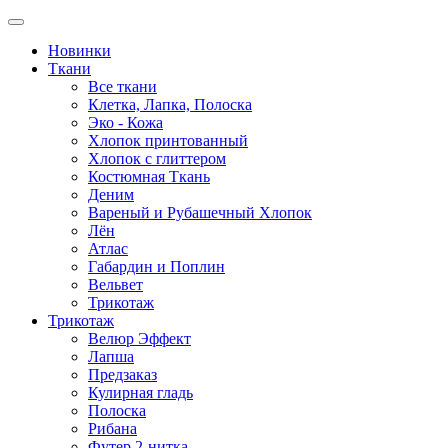
Новинки
Ткани
Все ткани
Клетка, Лапка, Полоска
Эко - Кожа
Хлопок принтованный
Хлопок с глиттером
Костюмная Ткань
Деним
Вареный и Рубашечный Хлопок
Лён
Атлас
Габардин и Поплин
Вельвет
Трикотаж
Трикотаж
Велюр Эффект
Лапша
Предзаказ
Кулирная гладь
Полоска
Рибана
Футер 2-нитка