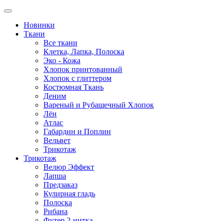
Новинки
Ткани
Все ткани
Клетка, Лапка, Полоска
Эко - Кожа
Хлопок принтованный
Хлопок с глиттером
Костюмная Ткань
Деним
Вареный и Рубашечный Хлопок
Лён
Атлас
Габардин и Поплин
Вельвет
Трикотаж
Трикотаж
Велюр Эффект
Лапша
Предзаказ
Кулирная гладь
Полоска
Рибана
Футер 2-нитка