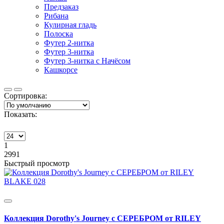
Предзаказ
Рибана
Кулирная гладь
Полоска
Футер 2-нитка
Футер 3-нитка
Футер 3-нитка с Начёсом
Кашкорсе
Сортировка:
Показать:
1
2991
Быстрый просмотр
Коллекция Dorothy's Journey c СЕРЕБРОМ от RILEY