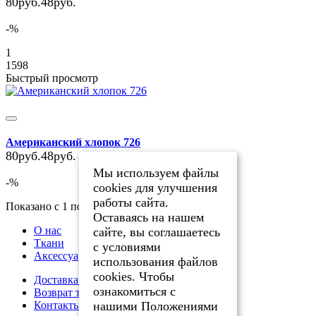
80руб.
48руб.
-%
1
1598
Быстрый просмотр
Американский хлопок 726
80руб.
48руб.
Мы используем файлы
-%
cookies для улучшения
работы сайта.
Показано с 1 по 6 из 6 (всего 1 страниц)
Оставаясь на нашем
О нас
сайте, вы соглашаетесь
Ткани
с условиями
Аксессуары
использования файлов
cookies. Чтобы
Доставка и оплата
ознакомиться с
Возврат товара
нашими Положениями
Контакты