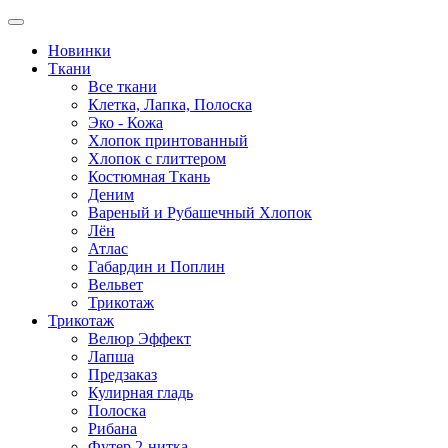
Новинки
Ткани
Все ткани
Клетка, Лапка, Полоска
Эко - Кожа
Хлопок принтованный
Хлопок с глиттером
Костюмная Ткань
Деним
Вареный и Рубашечный Хлопок
Лён
Атлас
Габардин и Поплин
Вельвет
Трикотаж
Трикотаж
Велюр Эффект
Лапша
Предзаказ
Кулирная гладь
Полоска
Рибана
Футер 2-нитка