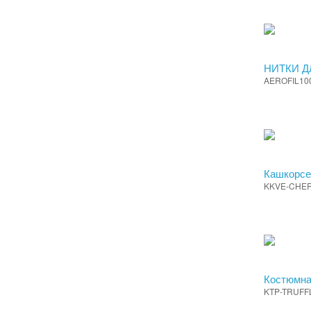
НИТКИ Д
AEROFIL10
Кашкорсе
KKVE-CHE
Костюмна
KTP-TRUFF