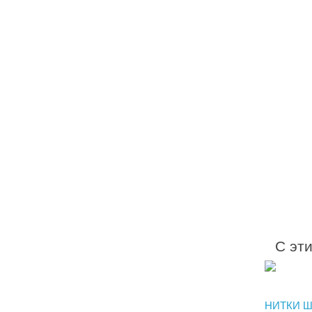
С эт
НИТКИ Ш