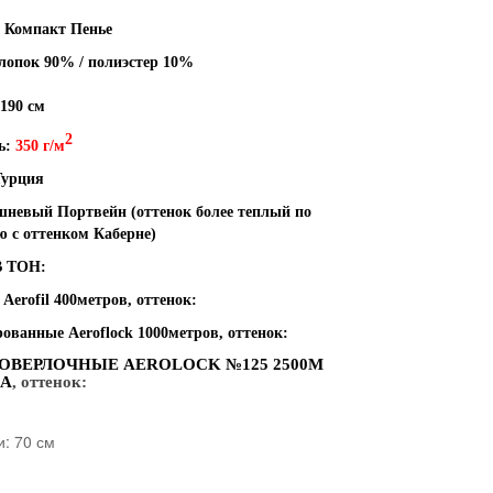
: Компакт Пенье
хлопок 90% / полиэстер 10%
190 см
2
ь:
350 г/м
Турция
шневый Портвейн (оттенок более теплый по
ю с оттенком Каберне)
 ТОН:
Aerofil 400метров, оттенок:
рованные Aeroflock 1000метров, оттенок:
ОВЕРЛОЧНЫЕ AEROLOCK №125 2500М
RA
, оттенок:
и: 70 см