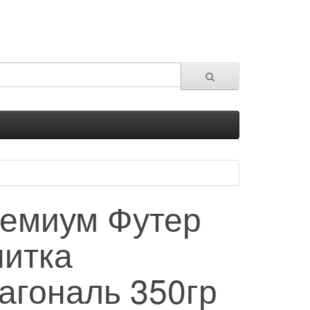
емиум Футер
нитка
агональ 350гр