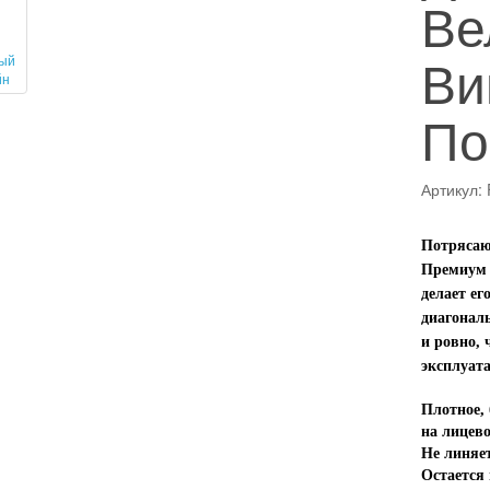
Ве
Ви
По
Артикул
Потрясаю
Премиум 
делает ег
диагонал
и ровно,
эксплуат
Плотное,
на лицево
Не линяет
Остается