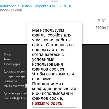
Кашкорсе с Велюр Эффектом VERY PERI
KKVE-VERYPERI
85руб.
42.50руб.
Мы используем
файлы cookies для
улучшения работы
сайта. Оставаясь на
нашем сайте, вы
соглашаетесь с
О нас
условиями
Ткани
использования
Аксессуары
файлов cookies.
Доставка и оплата
Чтобы ознакомиться
Возврат товара
с нашими
Контакты
Положениями о
Мы в соцсетях
@europeanfabrics
конфиденциальности
и об использовании
Дизайн и разработка сайта:
файлов cookie,
maria.site
@
bk.ru
нажмите здесь
.