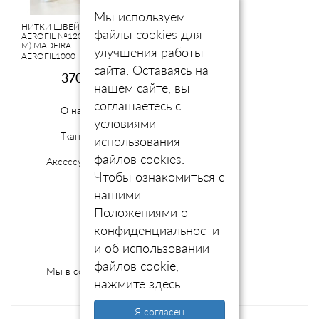
Мы используем
НИТКИ ШВЕЙНЫЕ
Кашкорсе с Велюр
файлы cookies для
AEROFIL №120 (1000
Эффектом Дымчатая
М) MADEIRA
Оливка
улучшения работы
AEROFIL1000
KKVE-SMOKEYOLIVE
сайта. Оставаясь на
370руб.
99руб.
нашем сайте, вы
соглашаетесь с
О нас
условиями
Ткани
использования
файлов cookies.
Аксессуары
Чтобы ознакомиться с
нашими
Доставка и оплата
Положениями о
Возврат товара
конфиденциальности
Контакты
и об использовании
файлов cookie,
Мы в соцсетях
@europeanfabrics
нажмите здесь
.
Я согласен